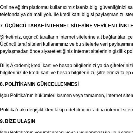
Online eğitim platformu kullanıcımız iseniz bilgi güvenliğinizi s
telefonda ya da mail yolu ile kredi kartı bilgisi paylaşmanızı is
7. ÜÇÜNCÜ TARAF İNTERNET SİTESİNE VERİLEN LİNKL
Şirketimiz, üçüncü tarafların internet sitelerine ait bağlantılar
Üçüncü taraf siteleri kullanımınız ve bu sitelerle veri paylaşımınız
paylaşmadan önce ziyaret ettiğiniz internet sitelerinin gizlilik pol
Biliş Akademi; kredi kartı ve hesap bilgilerinizi ya da şifreler
bilgileriniz ile kredi kartı ve hesap bilgilerinizi, şifrelerinizi 
8. POLİTİKANIN GÜNCELLENMESİ
İşbu Politika’nın hükümleri kısmen veya tamamen, internet sitemi
Politika’daki değişiklikleri takip edebilmeniz adına internet sitem
9. BİZE ULAŞIN
İşbu Politika’nın yorumlanması veya uygulanması ile ilgili sorular