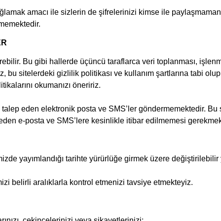
ağlamak amacı ile sizlerin de şifrelerinizi kimse ile paylaşmamanı
tememektedir.
ER
 içerebilir. Bu gibi hallerde üçüncü taraflarca veri toplanması, i
, bu sitelerdeki gizlilik politikası ve kullanım şartlarına tabi olu
itikalarını okumanızı öneririz.
inizi talep eden elektronik posta ve SMS’ler göndermemektedir. Bu
talep eden e-posta ve SMS’lere kesinlikle itibar edilmemesi gerekmek
zde yayımlandığı tarihte yürürlüğe girmek üzere değiştirilebilir 
izi belirli aralıklarla kontrol etmenizi tavsiye etmekteyiz.
ınızı, çekincelerinizi veya şikayetlerinizi;