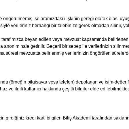
e öngörülmemiş ise aramızdaki ilişkinin gereği olarak olası uyu
e verileriniz herhangi bir talebinize gerek olmadan silinir, yok 
da tarafımızca beyan edilen veya mevzuat kapsamında belirlenen s
ya anonim hale getirilir. Geçerli bir sebep ile verilerinizin silin
ma süresi mevzuatta belirlenmiş verilerinizin öngörülen süreler
hazında (örneğin bilgisayar veya telefon) depolanan ve isim-değer
haz ve ilgili kullanıcı hakkında çeşitli bilgiler elde edilebilmektedi
k için girdiğiniz kredi kartı bilgileri Biliş Akademi tarafından s