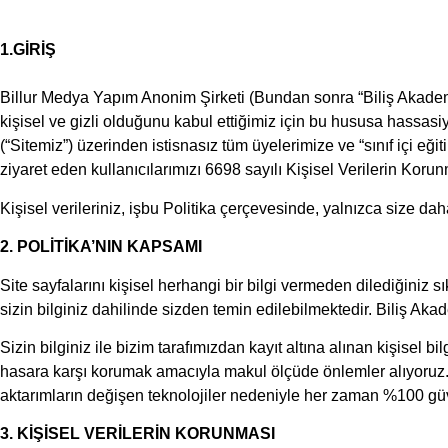
1.GİRİŞ
Billur Medya Yapım Anonim Şirketi (Bundan sonra “Biliş Akademi” v
kişisel ve gizli olduğunu kabul ettiğimiz için bu hususa hassasi
(“Sitemiz”) üzerinden istisnasız tüm üyelerimize ve “sınıf içi eğiti
ziyaret eden kullanıcılarımızı 6698 sayılı Kişisel Verilerin K
Kişisel verileriniz, işbu Politika çerçevesinde, yalnızca size da
2. POLİTİKA’NIN KAPSAMI
Site sayfalarını kişisel herhangi bir bilgi vermeden dilediğiniz sı
sizin bilginiz dahilinde sizden temin edilebilmektedir. Biliş Ak
Sizin bilginiz ile bizim tarafımızdan kayıt altına alınan kişisel b
hasara karşı korumak amacıyla makul ölçüde önlemler alıyoruz. İ
aktarımların değişen teknolojiler nedeniyle her zaman %100 güv
3. KİŞİSEL VERİLERİN KORUNMASI