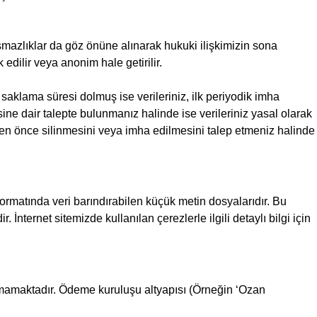
şmazlıklar da göz önüne alınarak hukuki ilişkimizin sona
edilir veya anonim hale getirilir.
aklama süresi dolmuş ise verileriniz, ilk periyodik imha
mesine dair talepte bulunmanız halinde ise verileriniz yasal olarak
den önce silinmesini veya imha edilmesini talep etmeniz halinde
 formatında veri barındırabilen küçük metin dosyalarıdır. Bu
r. İnternet sitemizde kullanılan çerezlerle ilgili detaylı bilgi için
aklanmamaktadır. Ödeme kuruluşu altyapısı (Örneğin ‘Ozan