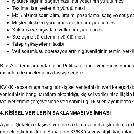
İş sürekliliğinin sağlanması faaliyetlerinin yürütülmesi
Teslimat faaliyetlerinin yürütülmesi
Mal / hizmet satın alım, üretim, pazarlama, satış ve satış 
Müşteri i̇lişkileri yönetimi süreçlerinin yürütülmesi
Saklama ve arşiv faaliyetlerinin yürütülmesi
Sözleşme süreçlerinin yürütülmesi
Talep / şikayetlerin takibi
Veri sorumlusu operasyonlarının güvenliğinin temini yetkili
Biliş Akademi tarafından işbu Politika dışında verilerin işlenmes
metinleri de incelemenizi tavsiye ederiz.
KVKK kapsamında hangi tür kişisel verilerinizin (veri kategorisi)
verilerinizin hangi taraflara aktarıldığı, kişisel verilerinize ili
faaliyetlerimiz çerçevesinde veri sahibi ilgili kişileri aydınlatm
4. KİŞİSEL VERİLERİN SAKLANMASI VE İMHASI
Ayrıca; Şirketimiz kişisel verileri saklama ve imha işlemleri içi
gerçekleştirilmektedir. Buna göre KVKK’da veya ilgili kanunlar i