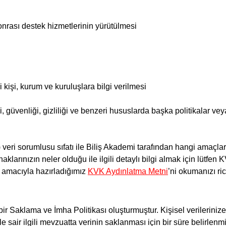
sonrası destek hizmetlerinin yürütülmesi
 kişi, kurum ve kuruluşlara bilgi verilmesi
i, güvenliği, gizliliği ve benzeri hususlarda başka politikalar ve
 veri sorumlusu sıfatı ile Biliş Akademi tarafından hangi amaçlarl
şkin haklarınızın neler olduğu ile ilgili detaylı bilgi almak için l
ak amacıyla hazırladığımız
KVK Aydınlatma Metni
’ni okumanızı ri
n bir Saklama ve İmha Politikası oluşturmuştur. Kişisel verilerini
le sair ilgili mevzuatta verinin saklanması için bir süre belirl