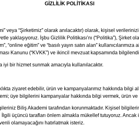
GİZLİLİK POLİTİKASI
eya “Şirketimiz” olarak anılacaktır) olarak, kişisel verilerinizin
yetle yaklaşıyoruz.
İşbu Gizlilik Politikası’nı (“Politika”), Şirket
m”, “online eğitim” ve “basılı yayın satın alan” kullanıcılarımıza a
orunması Kanunu (“KVKK”) ve ikincil mevzuat kapsamında bilgilen
ha iyi bir hizmet sunmak amacıyla kullanılacaktır.
klıkta ziyaret edebilir, ürün ve kampanyalarımız hakkında bilgi alab
ademi; üye bilgilerini kampanyalar hakkında bilgi vermek, ürün ve
ilgileriniz Biliş Akademi tarafından korunmaktadır. Kişisel bilgile
lgili üçüncü tarafları önlem almakla mükellef tutuyoruz. Ancak 
enli olamayacağını hatırlatmak isteriz.