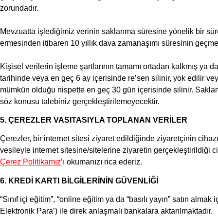
zorundadır.
Mevzuatta işlediğimiz verinin saklanma süresine yönelik bir sür
ermesinden itibaren 10 yıllık dava zamanaşımı süresinin geçmesiyl
Kişisel verilerin işleme şartlarının tamamı ortadan kalkmış ya 
tarihinde veya en geç 6 ay içerisinde re’sen silinir, yok edilir ve
mümkün olduğu nispette en geç 30 gün içerisinde silinir. Sakla
söz konusu talebiniz gerçekleştirilemeyecektir.
5. ÇEREZLER VASITASIYLA TOPLANAN VERİLER
Çerezler, bir internet sitesi ziyaret edildiğinde ziyaretçinin ci
vesileyle internet sitesine/sitelerine ziyaretin gerçekleştirildiği ci
Çerez Politikamız
’ı okumanızı rica ederiz.
6. KREDİ KARTI BİLGİLERİNİN GÜVENLİĞİ
“Sınıf içi eğitim”, “online eğitim ya da “basılı yayın” satın alma
Elektronik Para’) ile direk anlaşmalı bankalara aktarılmaktadır.