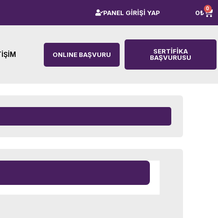
0
PANEL GİRİŞİ YAP
0
₺
SERTIFIKA
TIŞIM
ONLINE BAŞVURU
BAŞVURUSU