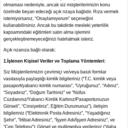
olmaması nedeniyle, ancak siz müşterilerimizin konu
özelinde beyan edeceği açık rızaya bağlıdır. Rıza vermek
istemiyorsanız, “Onaylamıyorum” seçeneğini
kullanabilirsiniz. Ancak bu takdirde mesleki yeterlilik
kapsamındaki eğitimleri satın alma işlemini
gerçekleştiremeyeceğinizi hatırlatmak isteriz.
Açık rızanıza bağlı olarak;
1.İşlenen Kişisel Veriler ve Toplama Yöntemleri:
Siz Müşterilerimizin çevrimiçi ve/veya basılı formlar
vasıtasıyla paylaştığı kimlik bilgileriniz (“T.C. kimlik veya
pasaport/yabancı kimlik numarası”, “Uyruğunuz”, “Adınız”,
“Soyadınız”, “Doğum Tarihiniz” ve “Nüfus
Cüzdanınız/Yabancı Kimlik Kartınız/Pasaportunuzun
Görseli”, “Cinsiyetiniz”, Eğitim Durumunuz”), iletişim
bilgileriniz (“Elektronik Posta Adresiniz”, “Yaşadığınız
Şehir”, “İrtibat Adresiniz”, “İşyeri Adı/İşyeri Adresiniz”, ve
“Cep Telefonu”); Görsel ve multimedya verileriniz (“daha