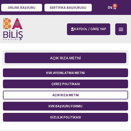
0
0
₺
ONLINE BAŞVURU
SERTIFIKA BAŞVURUSU
KAYDOL / GIRIŞ YAP
AÇIK RIZA METNI
KVK AYDINLATMA METNI
ÇEREZ POLITIKASI
AÇIK RIZA METNI
KVK BAŞVURU FORMU
GIZLILIK POLITIKASI