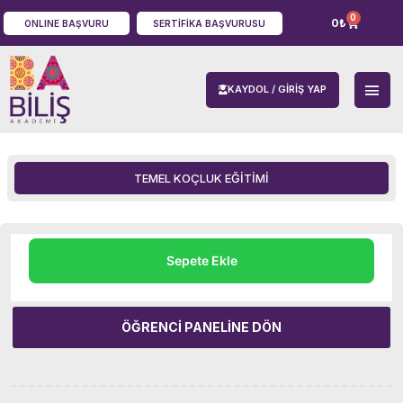
0
0
₺
ONLINE BAŞVURU
SERTIFIKA BAŞVURUSU
KAYDOL / GIRIŞ YAP
TEMEL KOÇLUK EĞITIMI
Sepete Ekle
ÖĞRENCI PANELINE DÖN