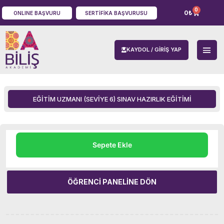
0
0
₺
ONLINE BAŞVURU
SERTIFIKA BAŞVURUSU
KAYDOL / GIRIŞ YAP
EĞITIM UZMANI (SEVIYE 6) SINAV HAZIRLIK EĞITIMI
Sepete Ekle
ÖĞRENCI PANELINE DÖN