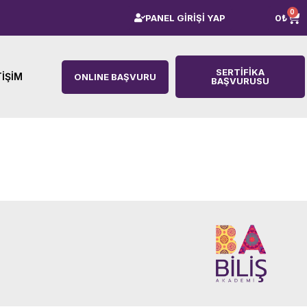
0
PANEL GİRİŞİ YAP
0
₺
SERTIFIKA
TIŞIM
ONLINE BAŞVURU
BAŞVURUSU