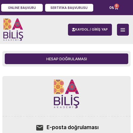
0
0
₺
ONLINE BAŞVURU
SERTIFIKA BAŞVURUSU
KAYDOL / GIRIŞ YAP
HESAP DOĞRULAMASI
E-posta doğrulaması