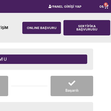
0
PANEL GİRİŞİ YAP
0
₺
SERTIFIKA
TIŞIM
ONLINE BAŞVURU
BAŞVURUSU
RMU
Başarılı