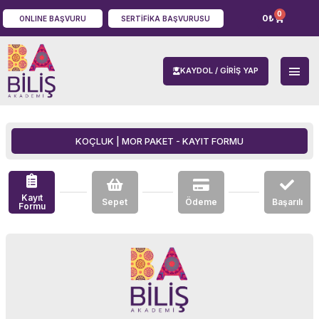
0
0
₺
ONLINE BAŞVURU
SERTIFIKA BAŞVURUSU
KAYDOL / GIRIŞ YAP
KOÇLUK | MOR PAKET - KAYIT FORMU
Kayıt
Sepet
Ödeme
Başarılı
Formu