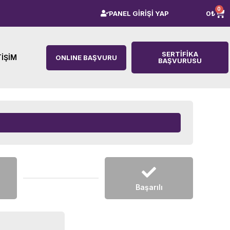
0
PANEL GİRİŞİ YAP
0
₺
SERTIFIKA
TIŞIM
ONLINE BAŞVURU
BAŞVURUSU
Başarılı