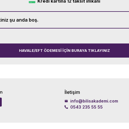
Kredi kartına 12 taksit imkanı
iniz şu anda boş.
HAVALE/EFT ÖDEMESI IÇIN BURAYA TIKLAYINIZ
in
İletişim
info@bilisakademi.com
0543 235 55 55