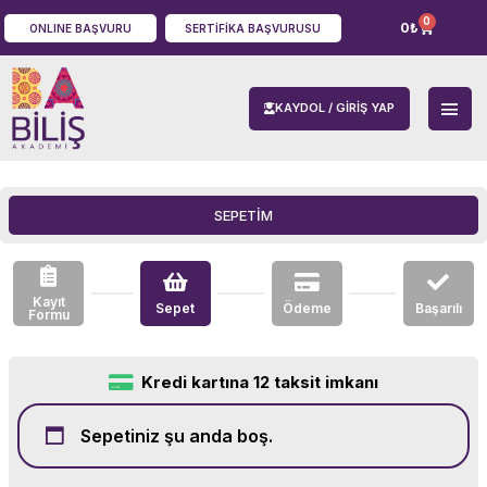
0
0
₺
ONLINE BAŞVURU
SERTIFIKA BAŞVURUSU
KAYDOL / GIRIŞ YAP
SEPETİM
Kayıt
Sepet
Ödeme
Başarılı
Formu
Kredi kartına 12 taksit imkanı
Sepetiniz şu anda boş.