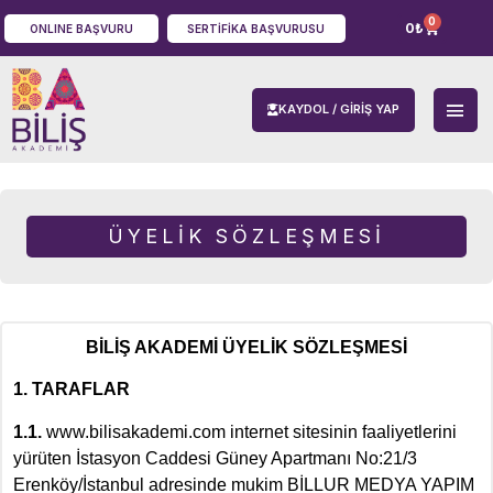
0
0
₺
ONLINE BAŞVURU
SERTIFIKA BAŞVURUSU
KAYDOL / GIRIŞ YAP
ÜYELIK SÖZLEŞMESI
BİLİŞ AKADEMİ ÜYELİK SÖZLEŞMESİ
1. TARAFLAR
1.1.
www.bilisakademi.com internet sitesinin faaliyetlerini
yürüten İstasyon Caddesi Güney Apartmanı No:21/3
Erenköy/İstanbul adresinde mukim BİLLUR MEDYA YAPIM