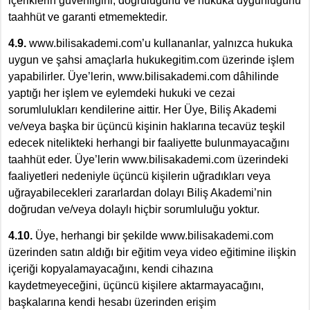
içeriklerin güvenliğini, doğruluğunu ve hukuka uygunluğunu
taahhüt ve garanti etmemektedir.
4.9.
www.bilisakademi.com’u kullananlar, yalnızca hukuka
uygun ve şahsi amaçlarla hukukegitim.com üzerinde işlem
yapabilirler. Üye’lerin, www.bilisakademi.com dâhilinde
yaptığı her işlem ve eylemdeki hukuki ve cezai
sorumlulukları kendilerine aittir. Her Üye, Biliş Akademi
ve/veya başka bir üçüncü kişinin haklarına tecavüz teşkil
edecek nitelikteki herhangi bir faaliyette bulunmayacağını
taahhüt eder. Üye’lerin www.bilisakademi.com üzerindeki
faaliyetleri nedeniyle üçüncü kişilerin uğradıkları veya
uğrayabilecekleri zararlardan dolayı Biliş Akademi’nin
doğrudan ve/veya dolaylı hiçbir sorumluluğu yoktur.
4.10.
Üye, herhangi bir şekilde www.bilisakademi.com
üzerinden satın aldığı bir eğitim veya video eğitimine ilişkin
içeriği kopyalamayacağını, kendi cihazına
kaydetmeyeceğini, üçüncü kişilere aktarmayacağını,
başkalarına kendi hesabı üzerinden erişim