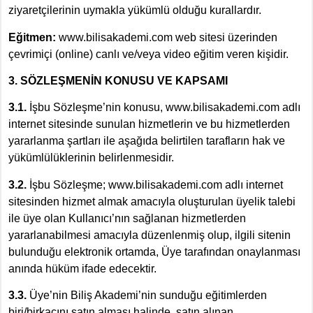
ziyaretçilerinin uymakla yükümlü olduğu kurallardır.
Eğitmen:
www.bilisakademi.com web sitesi üzerinden
çevrimiçi (online) canlı ve/veya video eğitim veren kişidir.
3. SÖZLEŞMENİN KONUSU VE KAPSAMI
3.1.
İşbu Sözleşme’nin konusu, www.bilisakademi.com adlı
internet sitesinde sunulan hizmetlerin ve bu hizmetlerden
yararlanma şartları ile aşağıda belirtilen tarafların hak ve
yükümlülüklerinin belirlenmesidir.
3.2.
İşbu Sözleşme; www.bilisakademi.com adlı internet
sitesinden hizmet almak amacıyla oluşturulan üyelik talebi
ile üye olan Kullanıcı’nın sağlanan hizmetlerden
yararlanabilmesi amacıyla düzenlenmiş olup, ilgili sitenin
bulunduğu elektronik ortamda, Üye tarafından onaylanması
anında hüküm ifade edecektir.
3.3.
Üye’nin Biliş Akademi’nin sunduğu eğitimlerden
biri/birkaçını satın alması halinde, satın alınan