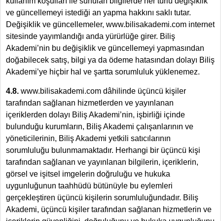
kullanım koşulları ile sunulan bilgilerde her türlü değişiklik
ve güncellemeyi istediği an yapma hakkını saklı tutar.
Değişiklik ve güncellemeler, www.bilisakademi.com internet
sitesinde yayımlandığı anda yürürlüğe girer. Biliş
Akademi’nin bu değişiklik ve güncellemeyi yapmasından
doğabilecek satış, bilgi ya da ödeme hatasından dolayı Biliş
Akademi’ye hiçbir hal ve şartta sorumluluk yüklenemez.
4.8.
www.bilisakademi.com dâhilinde üçüncü kişiler
tarafından sağlanan hizmetlerden ve yayınlanan
içeriklerden dolayı Biliş Akademi’nin, işbirliği içinde
bulunduğu kurumların, Biliş Akademi çalışanlarının ve
yöneticilerinin, Biliş Akademi yetkili satıcılarının
sorumluluğu bulunmamaktadır. Herhangi bir üçüncü kişi
tarafından sağlanan ve yayınlanan bilgilerin, içeriklerin,
görsel ve işitsel imgelerin doğruluğu ve hukuka
uygunluğunun taahhüdü bütünüyle bu eylemleri
gerçekleştiren üçüncü kişilerin sorumluluğundadır. Biliş
Akademi, üçüncü kişiler tarafından sağlanan hizmetlerin ve