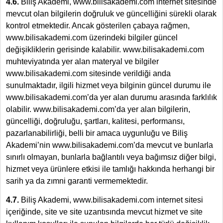
4.6.
Biliş Akademi, www.bilisakademi.com internet sitesinde
mevcut olan bilgilerin doğruluk ve güncelliğini sürekli olarak
kontrol etmektedir. Ancak gösterilen çabaya rağmen,
www.bilisakademi.com üzerindeki bilgiler güncel
değişikliklerin gerisinde kalabilir. www.bilisakademi.com
muhteviyatında yer alan materyal ve bilgiler
www.bilisakademi.com sitesinde verildiği anda
sunulmaktadır, ilgili hizmet veya bilginin güncel durumu ile
www.bilisakademi.com’da yer alan durumu arasında farklılık
olabilir. www.bilisakademi.com’da yer alan bilgilerin,
güncelliği, doğruluğu, şartları, kalitesi, performansı,
pazarlanabilirliği, belli bir amaca uygunluğu ve Biliş
Akademi’nin www.bilisakademi.com’da mevcut ve bunlarla
sınırlı olmayan, bunlarla bağlantılı veya bağımsız diğer bilgi,
hizmet veya ürünlere etkisi ile tamlığı hakkında herhangi bir
sarih ya da zımni garanti vermemektedir.
4.7.
Biliş Akademi, www.bilisakademi.com internet sitesi
içeriğinde, site ve site uzantısında mevcut hizmet ve site