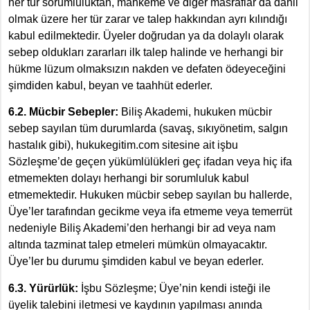
her tür sorumluluktan, mahkeme ve diğer masraflar da dahil
olmak üzere her tür zarar ve talep hakkından ayrı kılındığı
kabul edilmektedir. Üyeler doğrudan ya da dolaylı olarak
sebep oldukları zararları ilk talep halinde ve herhangi bir
hükme lüzum olmaksızın nakden ve defaten ödeyeceğini
şimdiden kabul, beyan ve taahhüt ederler.
6.2. Mücbir Sebepler:
Biliş Akademi, hukuken mücbir
sebep sayılan tüm durumlarda (savaş, sıkıyönetim, salgın
hastalık gibi), hukukegitim.com sitesine ait işbu
Sözleşme’de geçen yükümlülükleri geç ifadan veya hiç ifa
etmemekten dolayı herhangi bir sorumluluk kabul
etmemektedir. Hukuken mücbir sebep sayılan bu hallerde,
Üye’ler tarafından gecikme veya ifa etmeme veya temerrüt
nedeniyle Biliş Akademi’den herhangi bir ad veya nam
altında tazminat talep etmeleri mümkün olmayacaktır.
Üye’ler bu durumu şimdiden kabul ve beyan ederler.
6.3. Yürürlük:
İşbu Sözleşme; Üye’nin kendi isteği ile
üyelik talebini iletmesi ve kaydının yapılması anında