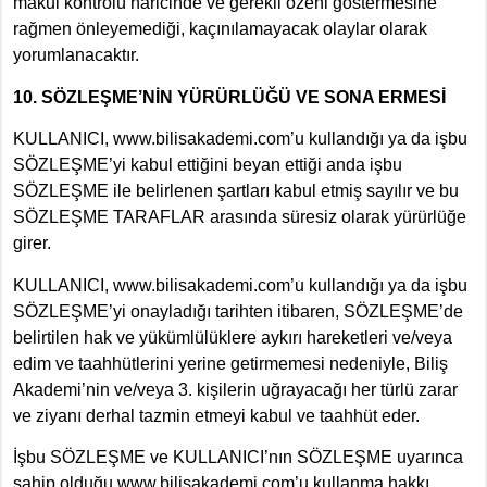
makul kontrolü haricinde ve gerekli özeni göstermesine
rağmen önleyemediği, kaçınılamayacak olaylar olarak
yorumlanacaktır.
10. SÖZLEŞME’NİN YÜRÜRLÜĞÜ VE SONA ERMESİ
KULLANICI, www.bilisakademi.com’u kullandığı ya da işbu
SÖZLEŞME’yi kabul ettiğini beyan ettiği anda işbu
SÖZLEŞME ile belirlenen şartları kabul etmiş sayılır ve bu
SÖZLEŞME TARAFLAR arasında süresiz olarak yürürlüğe
girer.
KULLANICI, www.bilisakademi.com’u kullandığı ya da işbu
SÖZLEŞME’yi onayladığı tarihten itibaren, SÖZLEŞME’de
belirtilen hak ve yükümlülüklere aykırı hareketleri ve/veya
edim ve taahhütlerini yerine getirmemesi nedeniyle, Biliş
Akademi’nin ve/veya 3. kişilerin uğrayacağı her türlü zarar
ve ziyanı derhal tazmin etmeyi kabul ve taahhüt eder.
İşbu SÖZLEŞME ve KULLANICI’nın SÖZLEŞME uyarınca
sahip olduğu www.bilisakademi.com’u kullanma hakkı,