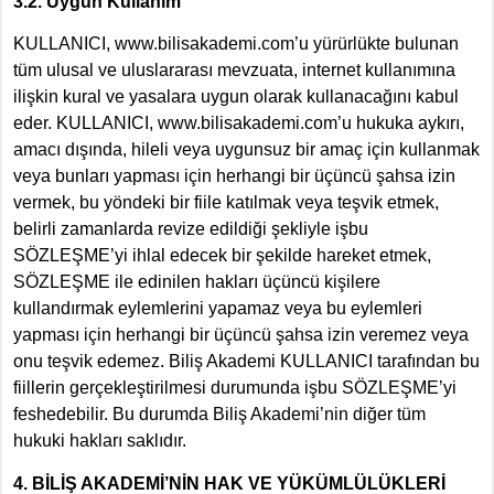
3.2. Uygun Kullanım
KULLANICI, www.bilisakademi.com’u yürürlükte bulunan
tüm ulusal ve uluslararası mevzuata, internet kullanımına
ilişkin kural ve yasalara uygun olarak kullanacağını kabul
eder.
KULLANICI, www.bilisakademi.com’u hukuka aykırı,
amacı dışında, hileli veya uygunsuz bir amaç için kullanmak
veya bunları yapması için herhangi bir üçüncü şahsa izin
vermek, bu yöndeki bir fiile katılmak veya teşvik etmek,
belirli zamanlarda revize edildiği şekliyle işbu
SÖZLEŞME’yi ihlal edecek bir şekilde hareket etmek,
SÖZLEŞME ile edinilen hakları üçüncü kişilere
kullandırmak eylemlerini yapamaz veya bu eylemleri
yapması için herhangi bir üçüncü şahsa izin veremez veya
onu teşvik edemez. Biliş Akademi KULLANICI tarafından bu
fiillerin gerçekleştirilmesi durumunda işbu SÖZLEŞME’yi
feshedebilir. Bu durumda Biliş Akademi’nin diğer tüm
hukuki hakları saklıdır.
4. BİLİŞ AKADEMİ’NİN HAK VE YÜKÜMLÜLÜKLERİ