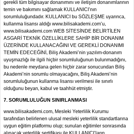
gerekli tüm bilgisayar donanımını ve iletişim donanımlarının
temin ve bakımını sağlamak KULLANICI’nın
sorumluluğundadır. KULLANICI bu SÖZLEŞME uyarınca,
kullanma lisansı aldığı www.bilisakademi.com’u,
www.bilisakademi.com WEB SİTESİNDE BELİRTİLEN
ASGARİ TEKNİK ÖZELLİKLERE SAHİP BİR DONANIM
ÜZERİNDE KULLANACAĞINI VE GEREKLİ DONANIMI
TEMİN EDECEĞİNİ, Biliş Akademi’nin yazılım-donanım
uyuşmazlığı ile ilgili hiçbir sorumluluğunun bulunmadığını,
bu nedenle meydana gelen hiçbir zarar sonucundan Biliş
Akademi’nin sorumlu olmayacağını, Biliş Akademi’nin
sorumluluğunun kullanma lisansı verilmesi ile sınırlı
olduğunu beyan, kabul ve taahhüt etmiştir.
7. SORUMLULUĞUN SINIRLANMASI
www.bilisakademi.com, Mesleki Yeterlilik Kurumu
tarafından belirlenen ulusal mesleki yeterlilik standartlarına
uygun eğitim platformu olup; sunulan eğitimler sonrasında
alınacak yeterlilik sertifikası ile KULLANICI’ların