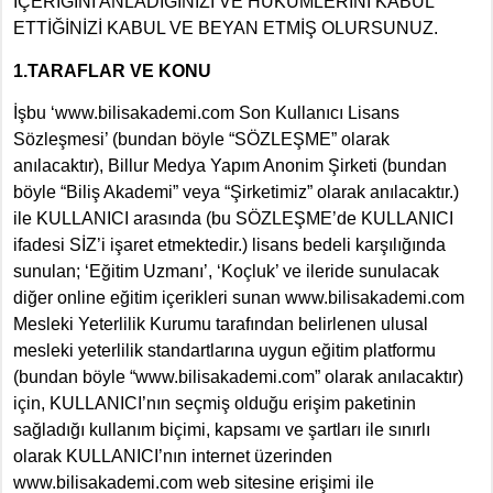
İÇERİĞİNİ ANLADIĞINIZI VE HÜKÜMLERİNİ KABUL
ETTİĞİNİZİ KABUL VE BEYAN ETMİŞ OLURSUNUZ.
1.TARAFLAR VE KONU
İşbu ‘www.bilisakademi.com Son Kullanıcı Lisans
Sözleşmesi’ (bundan böyle “SÖZLEŞME” olarak
anılacaktır), Billur Medya Yapım Anonim Şirketi (bundan
böyle “Biliş Akademi” veya “Şirketimiz” olarak anılacaktır.)
ile KULLANICI arasında (bu SÖZLEŞME’de KULLANICI
ifadesi SİZ’i işaret etmektedir.) lisans bedeli karşılığında
sunulan; ‘Eğitim Uzmanı’, ‘Koçluk’ ve ileride sunulacak
diğer online eğitim içerikleri sunan www.bilisakademi.com
Mesleki Yeterlilik Kurumu tarafından belirlenen ulusal
mesleki yeterlilik standartlarına uygun eğitim platformu
(bundan böyle “www.bilisakademi.com” olarak anılacaktır)
için, KULLANICI’nın seçmiş olduğu erişim paketinin
sağladığı kullanım biçimi, kapsamı ve şartları ile sınırlı
olarak KULLANICI’nın internet üzerinden
www.bilisakademi.com web sitesine erişimi ile