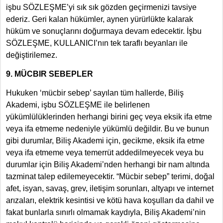
işbu SÖZLEŞME’yi sık sık gözden geçirmenizi tavsiye
ederiz. Geri kalan hükümler, aynen yürürlükte kalarak
hüküm ve sonuçlarını doğurmaya devam edecektir. İşbu
SÖZLEŞME, KULLANICI’nın tek taraflı beyanları ile
değiştirilemez.
9. MÜCBIR SEBEPLER
Hukuken ‘mücbir sebep’ sayılan tüm hallerde, Biliş
Akademi, işbu SÖZLEŞME ile belirlenen
yükümlülüklerinden herhangi birini geç veya eksik ifa etme
veya ifa etmeme nedeniyle yükümlü değildir. Bu ve bunun
gibi durumlar, Biliş Akademi için, gecikme, eksik ifa etme
veya ifa etmeme veya temerrüt addedilmeyecek veya bu
durumlar için Biliş Akademi’nden herhangi bir nam altında
tazminat talep edilemeyecektir. “Mücbir sebep” terimi, doğal
afet, isyan, savaş, grev, iletişim sorunları, altyapı ve internet
arızaları, elektrik kesintisi ve kötü hava koşulları da dahil ve
fakat bunlarla sınırlı olmamak kaydıyla, Biliş Akademi’nin