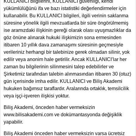
KULLANICI bilgilerini, KULLANICI güvenliği, kendi
yükümlülüğünü ifa ve bazı istatistiki değerlendirmeler için
kullanabilir. Bu KULLANICI bilgileri, ilgili
verinin saklanma
süresine yönelik ilgili mevzuatlarda bir süre öngörülmemiş
ise aramızdaki ilişkinin gereği olarak olası uyuşmazlıklar da
göz önüne alınarak hukuki ilişkimizin sona ermesinden
itibaren 10 yıllık dava zamanaşımı süresinin geçmesiyle
verileriniz herhangi bir talebinize gerek olmadan silinir, yok
edilir veya anonim hale getirilir.
Ancak KULLANICI’lar her
zaman bu bilgilerinin silinmesini talep edebilirler ve
Şirketimiz tarafından talebin alınmasından itibaren 30 (otuz)
gün içerisinde imha edilir. KULLANICI ve Biliş Akademi
hukuken bağımsız taraflardır. Aralarında ortaklık, temsilcilik
veya işçi-işveren ilişkisi yoktur.
Biliş Akademi, önceden haber vermeksizin
www.bilisakademi.com ve dokümantasyonda değişiklik
yapabilir.
Biliş Akademi önceden haber vermeksizin varsa ücretsiz