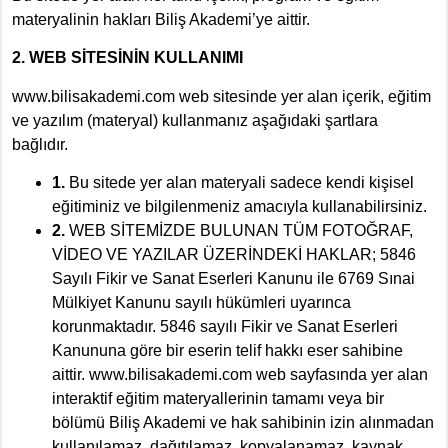
materyalinin hakları Biliş Akademi’ye aittir.
2. WEB SİTESİNİN KULLANIMI
www.bilisakademi.com web sitesinde yer alan içerik, eğitim
ve yazılım (materyal) kullanmanız aşağıdaki şartlara
bağlıdır.
1.
Bu sitede yer alan materyali sadece kendi kişisel
eğitiminiz ve bilgilenmeniz amacıyla kullanabilirsiniz.
2.
WEB SİTEMİZDE BULUNAN TÜM FOTOĞRAF,
VİDEO VE YAZILAR ÜZERİNDEKİ HAKLAR; 5846
Sayılı Fikir ve Sanat Eserleri Kanunu ile 6769 Sınai
Mülkiyet Kanunu sayılı hükümleri uyarınca
korunmaktadır. 5846 sayılı Fikir ve Sanat Eserleri
Kanununa göre bir eserin telif hakkı eser sahibine
aittir. www.bilisakademi.com web sayfasında yer alan
interaktif eğitim materyallerinin tamamı veya bir
bölümü Biliş Akademi ve hak sahibinin izin alınmadan
kullanılamaz, dağıtılamaz, kopyalanamaz, kaynak