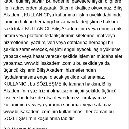
kabul edilmiş sayılır. Bu nedenle, paketlere ilişkin bilgilere
ilgili adreslerden ulaşarak, lütfen dikkatlice okuyunuz. Biliş
Akademi, KULLANICI’ya kullanıma ilişkin üyelik dahilinde
tanınan hakları herhangi bir zamanda değiştirme hakkını
saklı tutar. KULLANICI, Biliş Akademi’nin veya onun içerik,
ortam veya platform tedarikçilerinin sitelerine, mal veya
hizmetlerine, yazılım, veri veya datalarına herhangi bir
şekilde zarar verecek, erişimi engelleyecek, aşırı yükleme
yapacak veya hasar verecek şekilde işlemler, müdahaleler
yapamaz, www.bilisakademi.com’u bu şekilde ya da
üçüncü kişilerin Biliş Akademi hizmetlerinden
faydalanmasına engel olacak şekilde kullanamaz.
KULLANICI, bu SÖZLEŞME ile tanınan hakkını, Biliş
Akademi’nin yazılı izni olmaksızın hiçbir şekilde üçüncü
kişilere bedelsiz de olsa devredemez, kiralayamaz,
kullanımına ve/veya yararına sunamaz veya satamaz.
www.bilisakademi.com’nin kullanılması, her zaman bu
SÖZLEŞME’nin koşullarına tabidir.