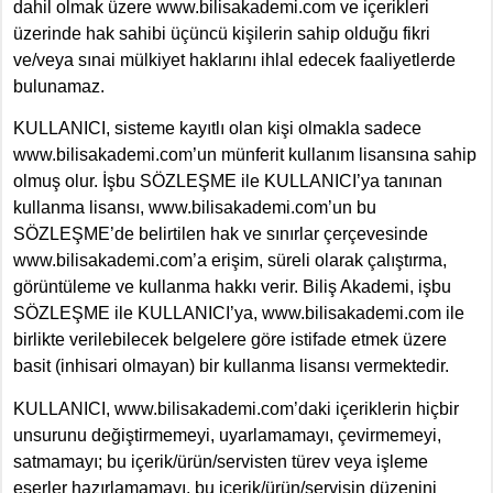
dahil olmak üzere www.bilisakademi.com ve içerikleri
üzerinde hak sahibi üçüncü kişilerin sahip olduğu fikri
ve/veya sınai mülkiyet haklarını ihlal edecek faaliyetlerde
bulunamaz.
KULLANICI, sisteme kayıtlı olan kişi olmakla sadece
www.bilisakademi.com’un münferit kullanım lisansına sahip
olmuş olur. İşbu SÖZLEŞME ile KULLANICI’ya tanınan
kullanma lisansı, www.bilisakademi.com’un bu
SÖZLEŞME’de belirtilen hak ve sınırlar çerçevesinde
www.bilisakademi.com’a erişim, süreli olarak çalıştırma,
görüntüleme ve kullanma hakkı verir. Biliş Akademi, işbu
SÖZLEŞME ile KULLANICI’ya, www.bilisakademi.com ile
birlikte verilebilecek belgelere göre istifade etmek üzere
basit (inhisari olmayan) bir kullanma lisansı vermektedir.
KULLANICI, www.bilisakademi.com’daki içeriklerin hiçbir
unsurunu değiştirmemeyi, uyarlamamayı, çevirmemeyi,
satmamayı; bu içerik/ürün/servisten türev veya işleme
eserler hazırlamamayı, bu içerik/ürün/servisin düzenini