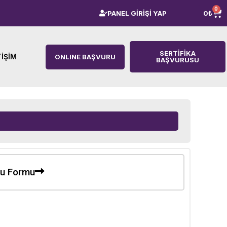
0
PANEL GİRİŞİ YAP
0
₺
SERTIFIKA
TIŞIM
ONLINE BAŞVURU
BAŞVURUSU
ru Formu