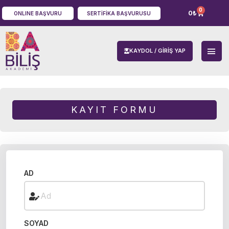
0
0
₺
ONLINE BAŞVURU
SERTIFIKA BAŞVURUSU
KAYDOL / GIRIŞ YAP
KAYIT FORMU
AD
SOYAD